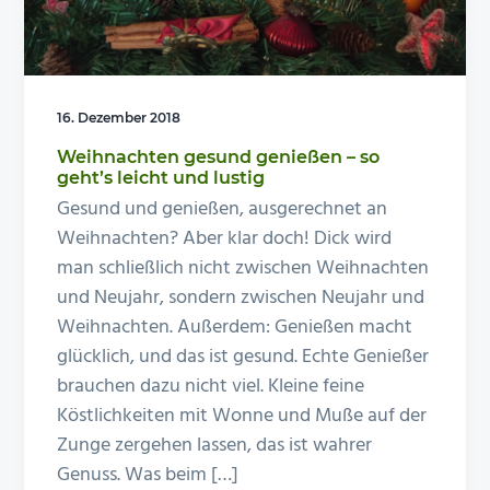
n
e
s
n
p
r
16. Dezember 2018
i
Weihnachten gesund genießen – so
n
geht’s leicht und lustig
g
Gesund und genießen, ausgerechnet an
e
Weihnachten? Aber klar doch! Dick wird
n
man schließlich nicht zwischen Weihnachten
und Neujahr, sondern zwischen Neujahr und
Weihnachten. Außerdem: Genießen macht
glücklich, und das ist gesund. Echte Genießer
brauchen dazu nicht viel. Kleine feine
Köstlichkeiten mit Wonne und Muße auf der
Zunge zergehen lassen, das ist wahrer
Genuss. Was beim […]