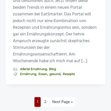
und Gesundheit auch. Jetzt finden diese
beiden Trends in einem neuen Portal
zusammen bei EatSmarter. Das Portal will
jedoch nicht nur eine Kombination von
Rezepten und Ernährungsinfos sein, sondern
gar ein Ernährungskonzept. Der hehre
Anspruch erzeugte zunächst skeptisches
Stirnrunzeln bei der
Ernährungswissenschaftlerin. Am
Wochenende habe ich mich mal auf […]
Allerlei Ernährung
,
Blog
Ernährung
,
Essen
,
gesund
,
Rezepte
Go
Go
Go
1
2
Next Page »
to
to
to