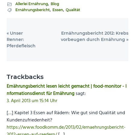
Allerlei Ernährung
,
Blog
Ernährungsbericht
,
Essen
,
Qualität
Vorheriger
Nächster
« Unser
Ernährungsbericht 2012: Krebs
Beitrag:
Beitrag:
Renner:
vorbeugen durch Ernährung »
Pferdefleisch
Leser-
Interaktionen
Trackbacks
Ernährungsbericht lesen leicht gemacht | food-monitor - I
nformationsdienst für Ernährung
sagt:
3. April 2013 um 15:14 Uhr
[…] Kapitel 3 Essen auf Rädern: Wie gut sind Qualität und
Kundenzufriedenheit?
https://www.foodkomm.de/2013/02/ernaehrungsbericht-
2012-essen-auf-raedern/
[…]