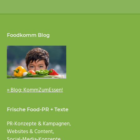
Footer
Foodkomm Blog
» Blog: KommZumEssen!
Frische Food-PR + Texte
PR-Konzepte & Kampagnen,
Websites & Content,
Social-Media-Konzepte,