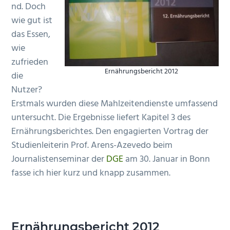
nd. Doch
n
e
wie gut ist
s
n
das Essen,
p
wie
r
zufrieden
i
Ernährungsbericht 2012
die
n
Nutzer?
g
Erstmals wurden diese Mahlzeitendienste umfassend
e
untersucht. Die Ergebnisse liefert Kapitel 3 des
n
Ernährungsberichtes. Den engagierten Vortrag der
Studienleiterin Prof. Arens-Azevedo beim
Journalistenseminar der
DGE
am 30. Januar in Bonn
fasse ich hier kurz und knapp zusammen.
Ernährungsbericht 2012