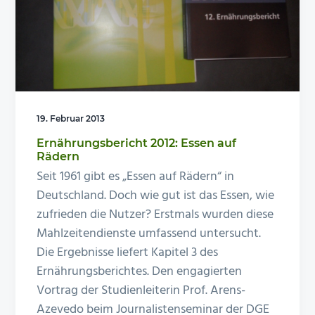
n
e
s
n
p
r
i
n
19. Februar 2013
g
Ernährungsbericht 2012: Essen auf
e
Rädern
n
Seit 1961 gibt es „Essen auf Rädern“ in
Deutschland. Doch wie gut ist das Essen, wie
zufrieden die Nutzer? Erstmals wurden diese
Mahlzeitendienste umfassend untersucht.
Die Ergebnisse liefert Kapitel 3 des
Ernährungsberichtes. Den engagierten
Vortrag der Studienleiterin Prof. Arens-
Azevedo beim Journalistenseminar der DGE