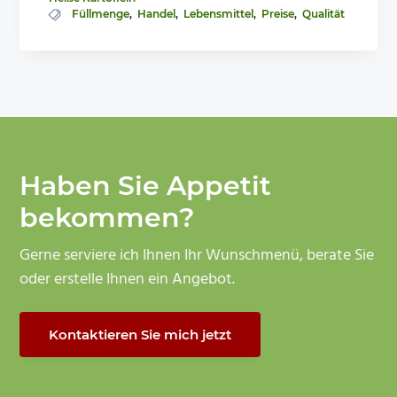
Füllmenge
,
Handel
,
Lebensmittel
,
Preise
,
Qualität
Haben Sie Appetit
bekommen?
Gerne serviere ich Ihnen Ihr Wunschmenü, berate Sie
oder erstelle Ihnen ein Angebot.
Kontaktieren Sie mich jetzt