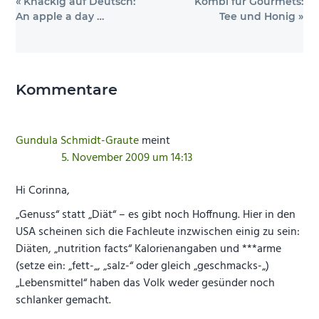
Vorheriger
Nächster
« Knackig auf Deutsch:
Kombi für Gourmets:
Beitrag:
Beitrag:
An apple a day …
Tee und Honig »
Leser-
Interaktionen
Kommentare
Gundula Schmidt-Graute
meint
5. November 2009 um 14:13
Hi Corinna,
„Genuss“ statt „Diät“ – es gibt noch Hoffnung. Hier in den
USA scheinen sich die Fachleute inzwischen einig zu sein:
Diäten, „nutrition facts“ Kalorienangaben und ***arme
(setze ein: „fett-„, „salz-“ oder gleich „geschmacks-„)
„Lebensmittel“ haben das Volk weder gesünder noch
schlanker gemacht.