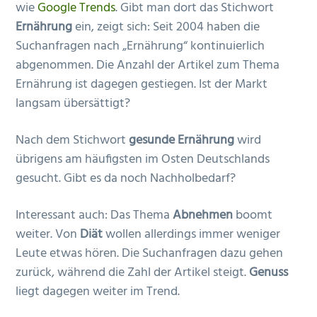
wie
Google Trends
. Gibt man dort das Stichwort
n
e
Ernährung
ein, zeigt sich: Seit 2004 haben die
s
n
Suchanfragen nach „Ernährung“ kontinuierlich
p
abgenommen. Die Anzahl der Artikel zum Thema
r
Ernährung ist dagegen gestiegen. Ist der Markt
i
langsam übersättigt?
n
g
Nach dem Stichwort
gesunde Ernährung
wird
e
übrigens am häufigsten im Osten Deutschlands
n
gesucht. Gibt es da noch Nachholbedarf?
Interessant auch: Das Thema
Abnehmen
boomt
weiter. Von
Diät
wollen allerdings immer weniger
Leute etwas hören. Die Suchanfragen dazu gehen
zurück, während die Zahl der Artikel steigt.
Genuss
liegt dagegen weiter im Trend.