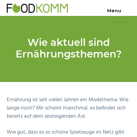
Z
S
Z
Menu
u
k
u
PR
Foodkomm
zum
r
i
r
Anbeißen
|
H
p
F
Texte,
die
a
t
u
schmecken
Wie aktuell sind
u
o
ß
Ernährungsthemen?
p
m
z
t
a
e
n
i
i
a
n
l
v
c
e
i
o
s
Ernährung ist seit vielen Jahren ein Modethema. Wie
g
n
p
lange noch? Mir scheint manchmal, es befindet sich
a
t
r
bereits auf dem absteigenden Ast.
t
e
i
i
n
n
Wie gut, dass es so schöne Spielzeuge im Netz gibt
o
t
g