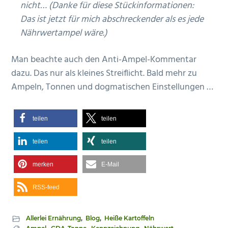
nicht… (Danke für diese Stückinformationen:
n
e
Das ist jetzt für mich abschreckender als es jede
s
n
Nährwertampel wäre.)
p
r
Man beachte auch den Anti-Ampel-Kommentar
i
dazu. Das nur als kleines Streiflicht. Bald mehr zu
n
Ampeln, Tonnen und dogmatischen Einstellungen …
g
e
teilen
teilen
n
teilen
teilen
merken
E-Mail
RSS-feed
Allerlei Ernährung
,
Blog
,
Heiße Kartoffeln