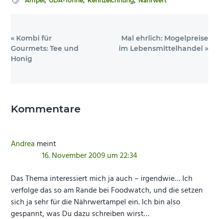
Ampel
,
GDA-Tonne
,
Kennzeichnung
,
Nährwert
Vorheriger
Nächster
« Kombi für
Mal ehrlich: Mogelpreise
Beitrag:
Beitrag:
Gourmets: Tee und
im Lebensmittelhandel »
Honig
Leser-
Interaktionen
Kommentare
Andrea
meint
16. November 2009 um 22:34
Das Thema interessiert mich ja auch – irgendwie… Ich
verfolge das so am Rande bei Foodwatch, und die setzen
sich ja sehr für die Nährwertampel ein. Ich bin also
gespannt, was Du dazu schreiben wirst…