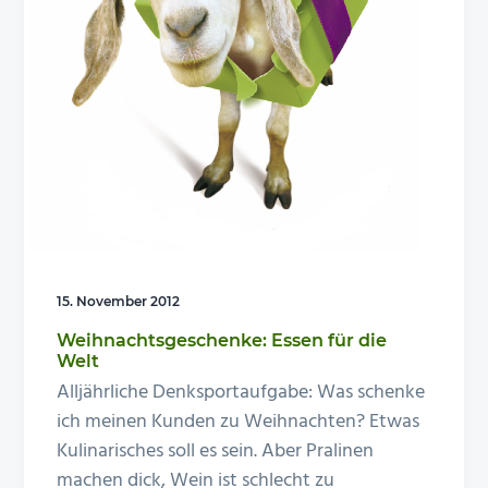
n
e
s
n
p
r
i
n
g
e
n
15. November 2012
Weihnachtsgeschenke: Essen für die
Welt
Alljährliche Denksportaufgabe: Was schenke
ich meinen Kunden zu Weihnachten? Etwas
Kulinarisches soll es sein. Aber Pralinen
machen dick, Wein ist schlecht zu