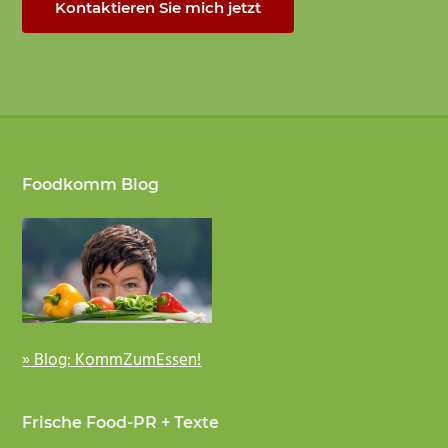
Kontaktieren Sie mich jetzt
Footer
Foodkomm Blog
» Blog: KommZumEssen!
Frische Food-PR + Texte