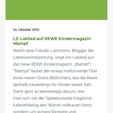
n
e
s
n
p
r
24. Oktober 2010
i
LZ-Loblied auf REWE Kindermagazin
n
Mampf
g
Welch eine Freude: Lattmann, Blogger der
e
Lebensmittelzeitung, singt ein Loblied auf
n
das neue REWE Kindermagazin „Mampf“:
“Mampf” lautet der etwas irreführende Titel
eines neuen Gratis-Blättchens, das die Rewe
deshalb neuerdings für Kinder bereit hält.
Darin geht es keineswegs darum, wie
man sich vor der Spielekonsole möglichst
kalorienlastig den Wanst vollhauen kann,
sondern um leckere Rezepte und