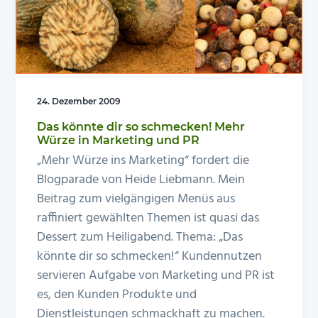
n
e
s
n
p
r
i
24. Dezember 2009
n
Das könnte dir so schmecken! Mehr
g
Würze in Marketing und PR
e
„Mehr Würze ins Marketing“ fordert die
n
Blogparade von Heide Liebmann. Mein
Beitrag zum vielgängigen Menüs aus
raffiniert gewählten Themen ist quasi das
Dessert zum Heiligabend. Thema: „Das
könnte dir so schmecken!“ Kundennutzen
servieren Aufgabe von Marketing und PR ist
es, den Kunden Produkte und
Dienstleistungen schmackhaft zu machen.