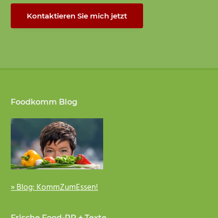
Kontaktieren Sie mich jetzt
Footer
Foodkomm Blog
» Blog: KommZumEssen!
Frische Food-PR + Texte