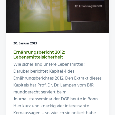
n
e
s
n
p
r
i
n
30. Januar 2013
g
Ernährungsbericht 2012:
e
Lebensmittelsicherheit
n
Wie sicher sind unsere Lebensmittel?
Darüber berichtet Kapitel 4 des
Ernährungsberichtes 2012. Den Extrakt dieses
Kapitels hat Prof. Dr. Dr. Lampen vom BfR
mundgerecht serviert beim
Journalistenseminar der DGE heute in Bonn.
Hier kurz und knackig vier interessante
Kernaussagen – so wie ich sie notiert habe.