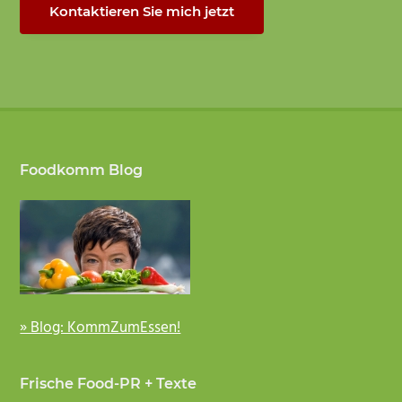
Kontaktieren Sie mich jetzt
Footer
Foodkomm Blog
» Blog: KommZumEssen!
Frische Food-PR + Texte