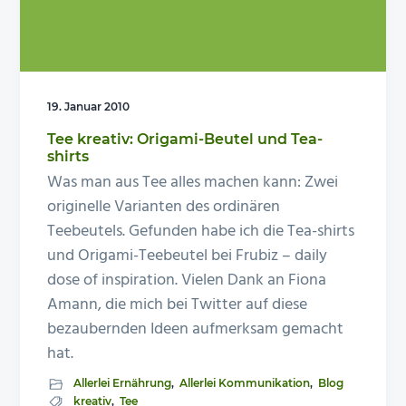
n
e
s
n
p
r
19. Januar 2010
i
Tee kreativ: Origami-Beutel und Tea-
n
shirts
g
Was man aus Tee alles machen kann: Zwei
e
originelle Varianten des ordinären
n
Teebeutels. Gefunden habe ich die Tea-shirts
und Origami-Teebeutel bei Frubiz – daily
dose of inspiration. Vielen Dank an Fiona
Amann, die mich bei Twitter auf diese
bezaubernden Ideen aufmerksam gemacht
hat.
Allerlei Ernährung
,
Allerlei Kommunikation
,
Blog
kreativ
,
Tee