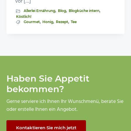
vor […]
Allerlei Ernährung
,
Blog
,
Blogküche intern
,
Köstlich!
Gourmet
,
Honig
,
Rezept
,
Tee
Haben Sie Appetit
bekommen?
Gerne serviere ich Ihnen Ihr Wunschmenü, berate Sie
oder erstelle Ihnen ein Angebot.
Kontaktieren Sie mich jetzt