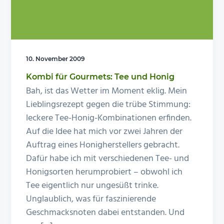
n
e
s
n
p
r
10. November 2009
i
Kombi für Gourmets: Tee und Honig
n
Bah, ist das Wetter im Moment eklig. Mein
g
Lieblingsrezept gegen die trübe Stimmung:
e
leckere Tee-Honig-Kombinationen erfinden.
n
Auf die Idee hat mich vor zwei Jahren der
Auftrag eines Honigherstellers gebracht.
Dafür habe ich mit verschiedenen Tee- und
Honigsorten herumprobiert – obwohl ich
Tee eigentlich nur ungesüßt trinke.
Unglaublich, was für faszinierende
Geschmacksnoten dabei entstanden. Und