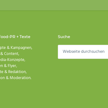
Food-PR + Texte
Suche
Webseite
pte & Kampagnen,
durchsuchen
 & Content,
edia-Konzepte,
n & Flyer,
te & Redaktion,
ion & Moderation.