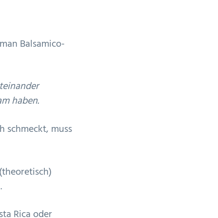
 man Balsamico-
iteinander
am haben.
ch schmeckt, muss
theoretisch)
.
sta Rica oder