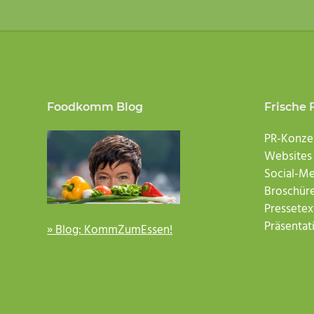
Footer
Foodkomm Blog
Frische 
PR-Konze
Websites
Social-M
Broschüre
Pressetex
Präsentat
» Blog: KommZumEssen!