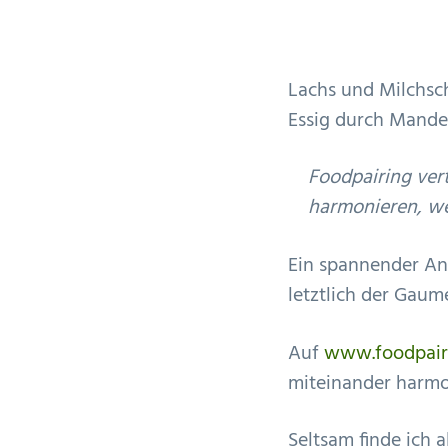
i
n
n
o
t
g
n
e
Lachs und Milchsc
s
n
Essig durch Mandel
p
r
Foodpairing vert
i
harmonieren, we
n
g
Ein spannender Ans
e
letztlich der Gaum
n
Auf
www.foodpair
miteinander harmo
Seltsam finde ich 