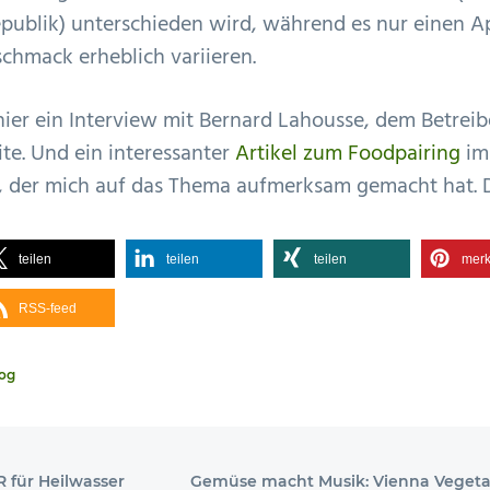
publik) unterschieden wird, während es nur einen A
chmack erheblich variieren.
hier ein Interview mit Bernard Lahousse, dem Betreib
te. Und ein interessanter
Artikel zum Foodpairing
im
, der mich auf das Thema aufmerksam gemacht hat. 
teilen
teilen
teilen
mer
RSS-feed
og
Nächster
PR für Heilwasser
Gemüse macht Musik: Vienna Vegetab