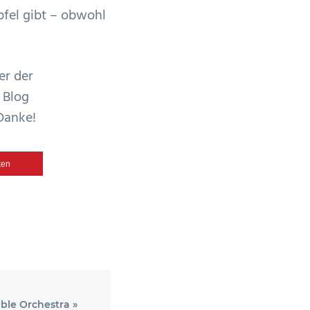
pfel gibt – obwohl
er der
 Blog
Danke!
ken
le Orchestra »