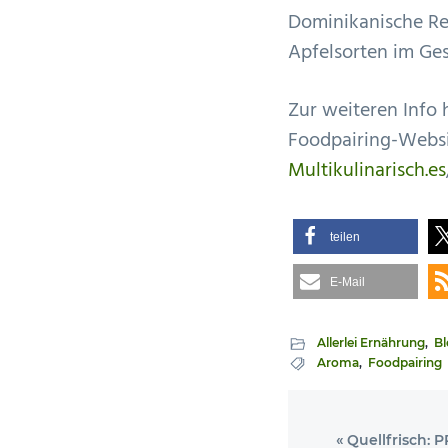
Dominikanische Re
Apfelsorten im Ges
Zur weiteren Info 
Foodpairing-Websi
Multikulinarisch.es
teilen
E-Mail
Allerlei Ernährung
,
Bl
Aroma
,
Foodpairing
Vorheriger
« Quellfrisch: 