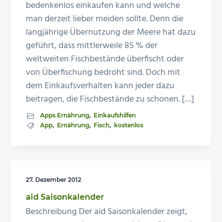
bedenkenlos einkaufen kann und welche
n
e
man derzeit lieber meiden sollte. Denn die
s
n
langjährige Übernutzung der Meere hat dazu
p
geführt, dass mittlerweile 85 % der
r
weltweiten Fischbestände überfischt oder
i
von Überfischung bedroht sind. Doch mit
n
dem Einkaufsverhalten kann jeder dazu
g
beitragen, die Fischbestände zu schonen. […]
e
Apps Ernährung
,
Einkaufshilfen
n
App
,
Ernährung
,
Fisch
,
kostenlos
27. Dezember 2012
aid Saisonkalender
Beschreibung Der aid Saisonkalender zeigt,