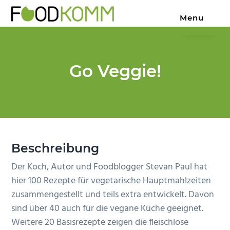
Z
S
Z
Menu
u
k
u
PR
Foodkomm
zum
r
i
r
Anbeißen
|
H
p
F
Texte,
die
a
t
u
schmecken
Go Veggie!
u
o
ß
p
m
z
t
a
e
n
i
i
a
n
l
v
c
e
Beschreibung
i
o
s
Der Koch, Autor und Foodblogger Stevan Paul hat
g
n
p
hier 100 Rezepte für vegetarische Hauptmahlzeiten
a
t
r
zusammengestellt und teils extra entwickelt. Davon
t
e
i
sind über 40 auch für die vegane Küche geeignet.
i
n
n
Weitere 20 Basisrezepte zeigen die fleischlose
o
t
g