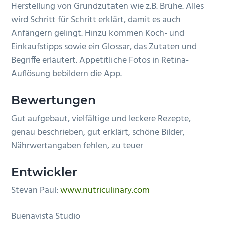
Herstellung von Grundzutaten wie z.B. Brühe. Alles
n
e
wird Schritt für Schritt erklärt, damit es auch
s
n
Anfängern gelingt. Hinzu kommen Koch- und
p
Einkaufstipps sowie ein Glossar, das Zutaten und
r
Begriffe erläutert. Appetitliche Fotos in Retina-
i
Auflösung bebildern die App.
n
g
Bewertungen
e
Gut aufgebaut, vielfältige und leckere Rezepte,
n
genau beschrieben, gut erklärt, schöne Bilder,
Nährwertangaben fehlen, zu teuer
Entwickler
Stevan Paul:
www.nutriculinary.com
Buenavista Studio