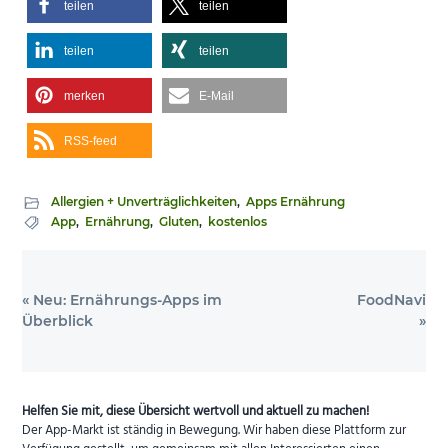
teilen
teilen
teilen
teilen
merken
E-Mail
RSS-feed
Allergien + Unverträglichkeiten
,
Apps Ernährung
App
,
Ernährung
,
Gluten
,
kostenlos
Vorheriger
Nächster
« Neu: Ernährungs-Apps im
FoodNavi
Beitrag:
Beitrag:
Überblick
»
Helfen Sie mit, diese Übersicht wertvoll und aktuell zu machen!
Der App-Markt ist ständig in Bewegung. Wir haben diese Plattform zur