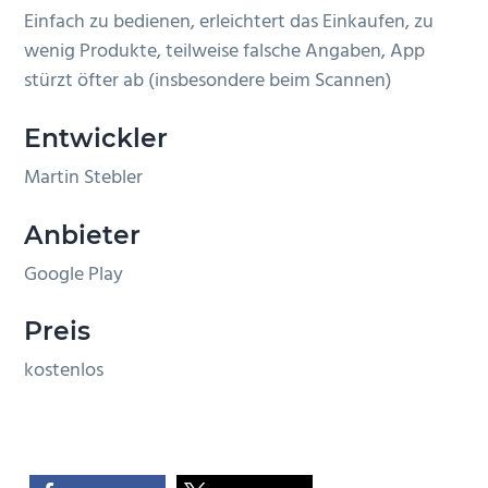
Einfach zu bedienen, erleichtert das Einkaufen, zu
n
e
wenig Produkte, teilweise falsche Angaben, App
s
n
stürzt öfter ab (insbesondere beim Scannen)
p
r
Entwickler
i
n
Martin Stebler
g
e
Anbieter
n
Google Play
Preis
kostenlos