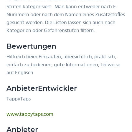
Stufen kategorisiert. Man kann entweder nach E-
n
e
Nummern oder nach dem Namen eines Zusatzstoffes
s
n
gesucht werden. Die Listen lassen sich auch nach
p
Kategorien oder Gefahrenstufen filtern.
r
i
Bewertungen
n
g
Hilfreich beim Einkaufen, übersichtlich, praktisch,
e
einfach zu bedienen, gute Informationen, teilweise
n
auf Englisch
AnbieterEntwickler
TappyTaps
www.tappytaps.com
Anbieter