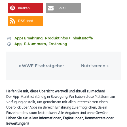
merken
E-Mail
RSS-feed
Apps Ernährung
,
Produktinfos + Inhaltsstoffe
App
,
E-Nummern
,
Ernährung
Vorheriger
Nächster
« WWF-Fischratgeber
Nutriscreen »
Beitrag:
Beitrag:
Helfen Sie mit, diese Übersicht wertvoll und aktuell zu machen!
Der App-Markt ist ständig in Bewegung. Wir haben diese Plattform zur
Verfügung gestellt, um gemeinsam mit allen Interessierten einen
Überblick über Apps im Bereich Ernährung zu ermöglichen, da ein
Einzelner dies kaum leisten kann. Alle Angaben sind ohne Gewähr.
Haben Sie aktuellere Informationen, Ergänzungen, Kommentare oder
Bewertungen?