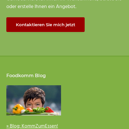
oder erstelle Ihnen ein Angebot.
Kontaktieren Sie mich jetzt
Footer
Foodkomm Blog
» Blog: KommZumEssen!