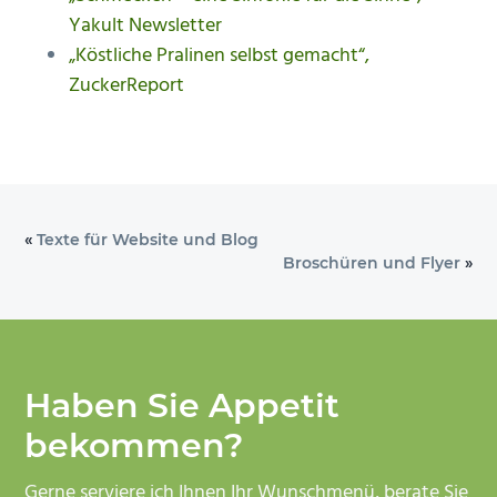
Yakult Newsletter
n
e
„Köstliche Pralinen selbst gemacht“,
s
n
ZuckerReport
p
r
i
n
g
e
«
Texte für Website und Blog
n
Broschüren und Flyer
»
Haben Sie Appetit
bekommen?
Gerne serviere ich Ihnen Ihr Wunschmenü, berate Sie